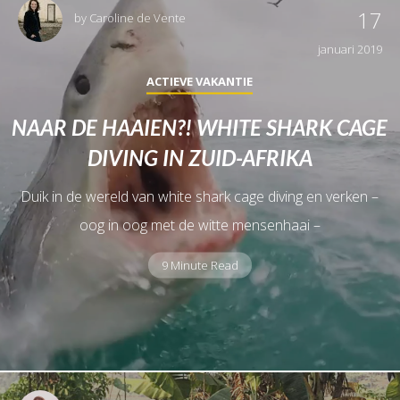
17
by
Caroline de Vente
januari 2019
ACTIEVE VAKANTIE
NAAR DE HAAIEN?! WHITE SHARK CAGE
DIVING IN ZUID-AFRIKA
Duik in de wereld van white shark cage diving en verken –
oog in oog met de witte mensenhaai –
9 Minute Read