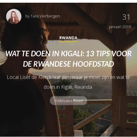
31
by
Tara Vierbergen
januari 2019
RWANDA
WAT TE DOEN IN KIGALI: 13 TIPS VOOR
DE RWANDESE HOOFDSTAD
Local Liset de Klerck laat zien waar je moet zijn en wat te
doen in Kigali, Rwanda.
9 Minutes Read