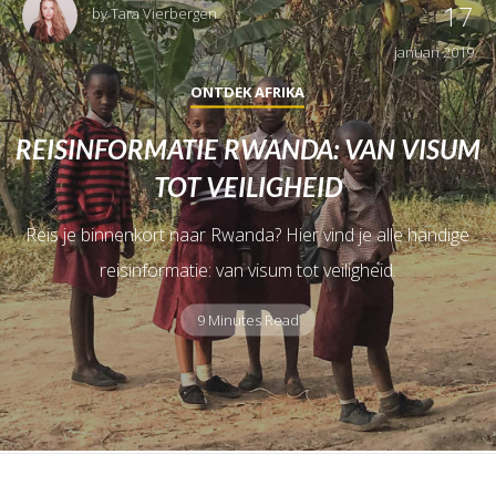
17
by
Tara Vierbergen
januari 2019
ONTDEK AFRIKA
REISINFORMATIE RWANDA: VAN VISUM
TOT VEILIGHEID
Reis je binnenkort naar Rwanda? Hier vind je alle handige
reisinformatie: van visum tot veiligheid.
9 Minutes Read