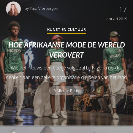
17
by
Tara Vierbergen
januari 2019
KUNST EN CULTUUR
HOE AFRIKAANSE MODE DE WERELD
VEROVERT
Wie het nieuws een beetje volgt, zal bij Nigeria eerder
denken aan een zekere organisatie die delen van het land
9 Minute Read