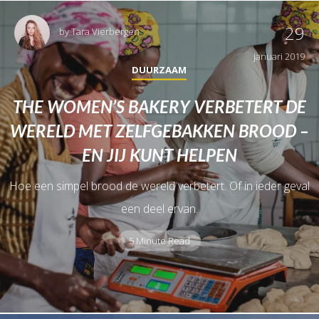
29
by
Tara Vierbergen
januari 2019
DUURZAAM
THE WOMEN’S BAKERY VERBETERT DE
WERELD MET ZELFGEBAKKEN BROOD –
EN JIJ KUNT HELPEN
Hoe een simpel brood de wereld verbetert. Of in ieder geval
een deel ervan.
5 Minute Read