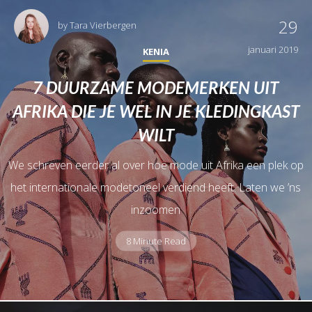
29
by
Tara Vierbergen
januari 2019
KENIA
7 DUURZAME MODEMERKEN UIT
AFRIKA DIE JE WEL IN JE KLEDINGKAST
WILT
We schreven eerder al over hoe mode uit Afrika een plek op
het internationale modetoneel verdiend heeft. Laten we ’ns
inzoomen
8 Minute Read