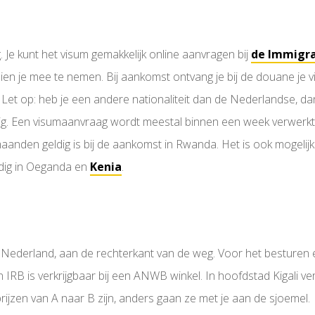
Je kunt het visum gemakkelijk online aanvragen bij
de Immigra
 dien je mee te nemen. Bij aankomst ontvang je bij de douane je 
n. Let op: heb je een andere nationaliteit dan de Nederlandse, d
dig. Een visumaanvraag wordt meestal binnen een week verwerkt.
anden geldig is bij de aankomst in Rwanda. Het is ook mogelij
ldig in Oeganda en
Kenia
.
in Nederland, aan de rechterkant van de weg. Voor het besturen
n IRB is verkrijgbaar bij een ANWB winkel. In hoofdstad Kigali ver
ijzen van A naar B zijn, anders gaan ze met je aan de sjoemel.