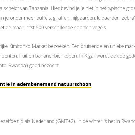
 scheidt van Tanzania. Hier bevind je je niet in het typische gr
n je onder meer buffels, giraffen, nijlpaarden, luipaarden, zebra
et de maar liefst 500 verschillende soorten vogels.
urrijke Kimironko Market bezoeken. Een bruisende en unieke mar
roenten, fruit en bananenbier kopen. In Kigali wordt ook de ge
Hotel Rwanda’) goed bezocht.
kantie in adembenemend natuurschoon
ezelfde tijd als Nederland (GMT+2). In de winter is het in Rwand