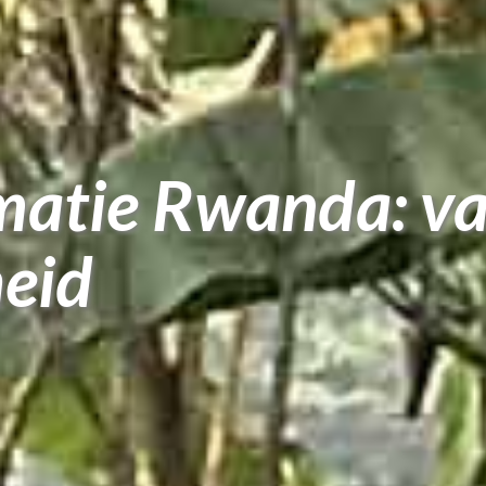
matie Rwanda: v
heid