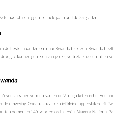
e temperaturen liggen het hele jaar rond de 25 graden.
a
r zijn de beste maanden om naar Rwanda te reizen. Rwanda heef
oog te kunnen genieten van je reis, vertrek je tussen juli en s
 Rwanda
 Zeven vulkanen vormen samen de Virunga-keten in het Volcanos
nde omgeving. Ondanks haar relatief kleine oppervlak heeft Rwa
rten bomen en 140 soorten orchideeën. Akagera National Park 