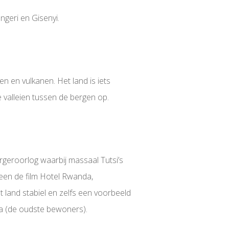
ngeri en Gisenyi.
 en vulkanen. Het land is iets
e valleien tussen de bergen op.
geroorlog waarbij massaal Tutsi’s
een de film Hotel Rwanda,
land stabiel en zelfs een voorbeeld
wa (de oudste bewoners).