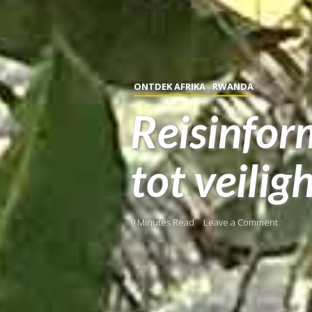
ONTDEK AFRIKA
RWANDA
Reisinfor
tot veilig
9 Minutes Read
Leave a Comment