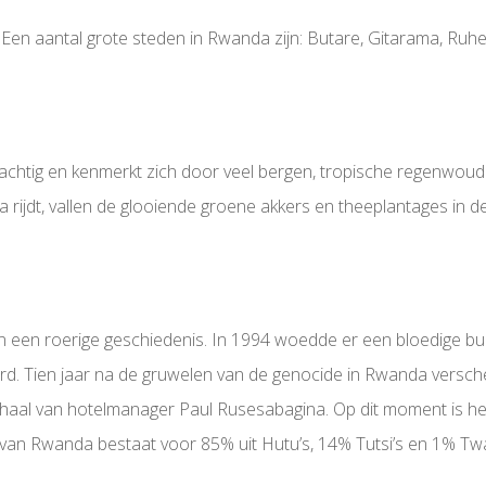
. Een aantal grote steden in Rwanda zijn: Butare, Gitarama, Ruhe
chtig en kenmerkt zich door veel bergen, tropische regenwouden
a rijdt, vallen de glooiende groene akkers en theeplantages in d
 een roerige geschiedenis. In 1994 woedde er een bloedige bur
d. Tien jaar na de gruwelen van de genocide in Rwanda versch
al van hotelmanager Paul Rusesabagina. Op dit moment is het 
g van Rwanda bestaat voor 85% uit Hutu’s, 14% Tutsi’s en 1% T