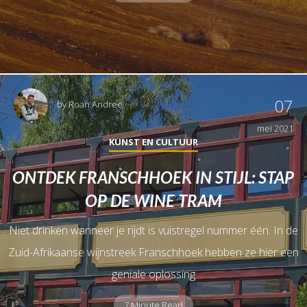
07
by
Roan Andree
mei 2021
KUNST EN CULTUUR
ONTDEK FRANSCHHOEK IN STIJL: STAP
OP DE WINE TRAM
Niet drinken wanneer je rijdt is vuistregel nummer één. In de
Zuid-Afrikaanse wijnstreek Franschhoek hebben ze hier een
geniale oplossing
7 Minute Read