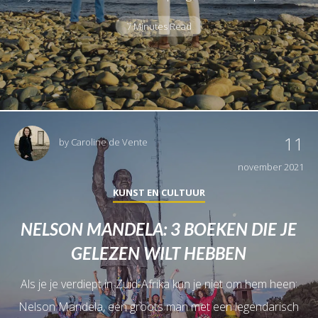
7 Minutes Read
11
by
Caroline de Vente
november 2021
KUNST EN CULTUUR
NELSON MANDELA: 3 BOEKEN DIE JE
GELEZEN WILT HEBBEN
Als je je verdiept in Zuid-Afrika kun je niet om hem heen:
Nelson Mandela, een groots man met een legendarisch