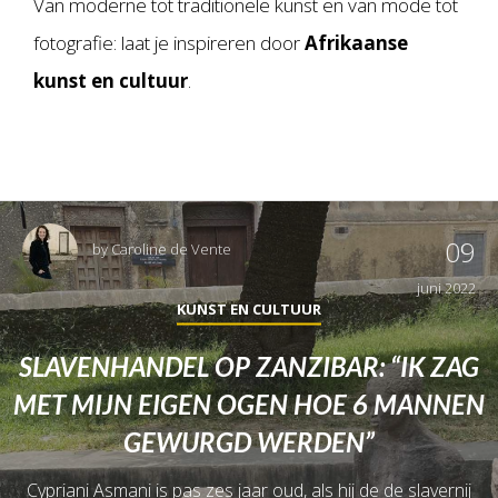
Van moderne tot traditionele kunst en van mode tot
fotografie: laat je inspireren door
Afrikaanse
kunst en cultuur
.
09
by
Caroline de Vente
juni 2022
KUNST EN CULTUUR
SLAVENHANDEL OP ZANZIBAR: “IK ZAG
MET MIJN EIGEN OGEN HOE 6 MANNEN
GEWURGD WERDEN”
Cypriani Asmani is pas zes jaar oud, als hij de de slavernij