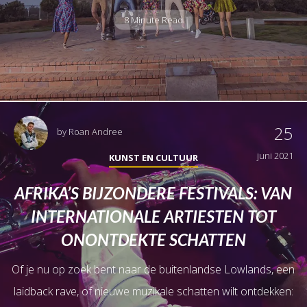
8 Minute Read
25
by
Roan Andree
juni 2021
KUNST EN CULTUUR
AFRIKA’S BIJZONDERE FESTIVALS: VAN
INTERNATIONALE ARTIESTEN TOT
ONONTDEKTE SCHATTEN
Of je nu op zoek bent naar de buitenlandse Lowlands, een
laidback rave, of nieuwe muzikale schatten wilt ontdekken: