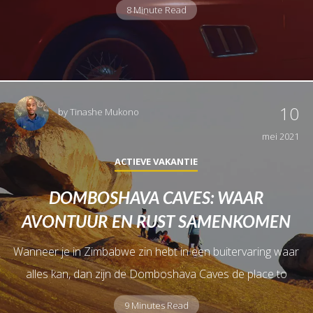
8 Minute Read
10
by
Tinashe Mukono
mei 2021
ACTIEVE VAKANTIE
DOMBOSHAVA CAVES: WAAR
AVONTUUR EN RUST SAMENKOMEN
Wanneer je in Zimbabwe zin hebt in een buitervaring waar
alles kan, dan zijn de Domboshava Caves de place to
9 Minutes Read