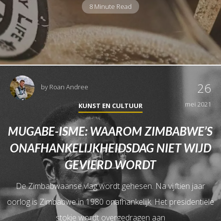
8 Minute Read
26
by
Roan Andree
mei 2021
KUNST EN CULTUUR
MUGABE-ISME: WAAROM ZIMBABWE’S
ONAFHANKELIJKHEIDSDAG NIET WIJD
GEVIERD WORDT
De Zimbabwaanse vlag wordt gehesen. Na vijftien jaar
oorlog is Zimbabwe in 1980 onafhankelijk. Het presidentiële
stokje wordt overgedragen aan