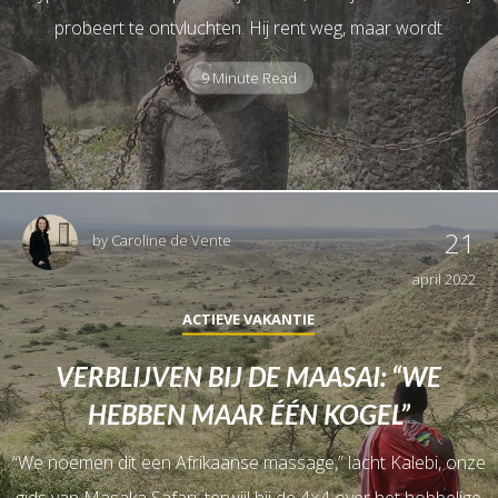
probeert te ontvluchten. Hij rent weg, maar wordt
9 Minute Read
21
by
Caroline de Vente
april 2022
ACTIEVE VAKANTIE
VERBLIJVEN BIJ DE MAASAI: “WE
HEBBEN MAAR ÉÉN KOGEL”
“We noemen dit een Afrikaanse massage,” lacht Kalebi, onze
gids van Masaka Safari, terwijl hij de 4×4 over het hobbelige