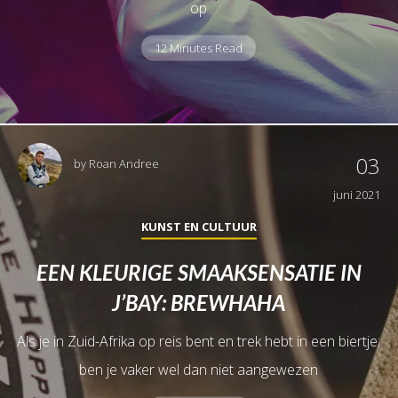
op
12 Minutes Read
03
by
Roan Andree
juni 2021
KUNST EN CULTUUR
EEN KLEURIGE SMAAKSENSATIE IN
J’BAY: BREWHAHA
Als je in Zuid-Afrika op reis bent en trek hebt in een biertje;
ben je vaker wel dan niet aangewezen