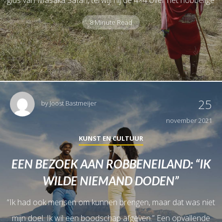
8 Minute Read
25
by
Joost Bastmeijer
november 2021
KUNST EN CULTUUR
EEN BEZOEK AAN ROBBENEILAND: “IK
WILDE NIEMAND DODEN”
“Ik had ook mensen om kunnen brengen, maar dat was niet
mijn doel. Ik wil een boodschap afgeven.” Een opvallende