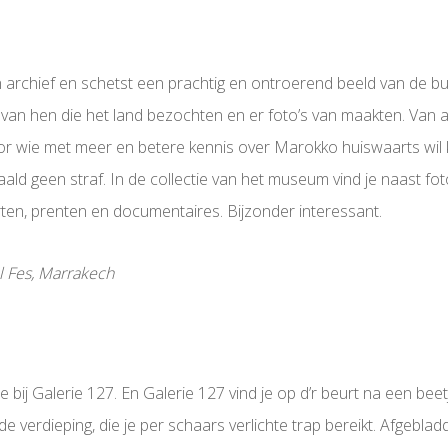
 archief en schetst een prachtig en ontroerend beeld van de bui
 van hen die het land bezochten en er foto’s van maakten. Van
or wie met meer en betere kennis over Marokko huiswaarts wil 
aald geen straf. In de collectie van het museum vind je naast fo
arten, prenten en documentaires. Bijzonder interessant.
l Fes, Marrakech
je bij Galerie 127. En Galerie 127 vind je op d’r beurt na een be
e verdieping, die je per schaars verlichte trap bereikt. Afgebl