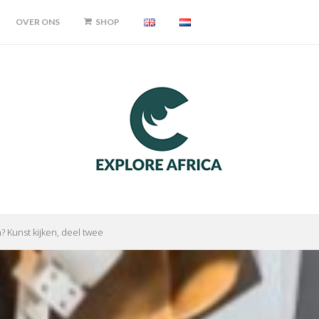
OVER ONS
SHOP
 Kunst kijken, deel twee