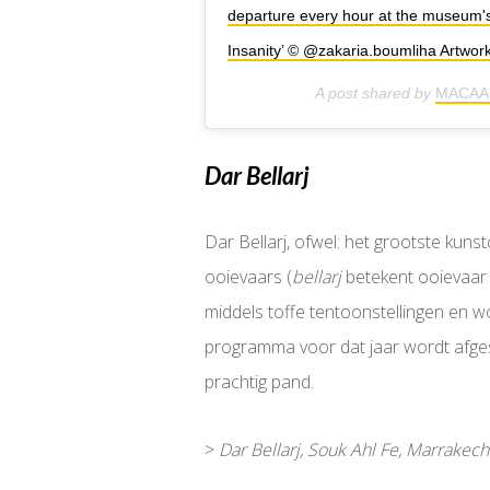
departure every hour at the museum's 
Insanity’ © @zakaria.boumliha Artwork
A post shared by
MACAA
Dar Bellarj
Dar Bellarj, ofwel: het grootste kun
ooievaars (
bellarj
betekent ooievaar 
middels toffe tentoonstellingen en w
programma voor dat jaar wordt afgest
prachtig pand.
>
Dar Bellarj, Souk Ahl Fe, Marrakech