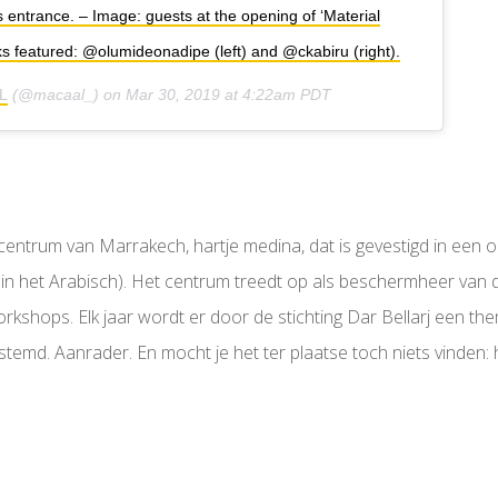
entrance. – Image: guests at the opening of ‘Material
s featured: @olumideonadipe (left) and @ckabiru (right).
L
(@macaal_) on
Mar 30, 2019 at 4:22am PDT
stcentrum van Marrakech, hartje medina, dat is gevestigd in ee
in het Arabisch). Het centrum treedt op als beschermheer van
orkshops. Elk jaar wordt er door de stichting Dar Bellarj een t
emd. Aanrader. En mocht je het ter plaatse toch niets vinden: 