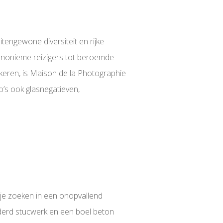
tengewone diversiteit en rijke
 anonieme reizigers tot beroemde
keren, is Maison de la Photographie
to’s ook glasnegatieven,
etje zoeken in een onopvallend
adderd stucwerk en een boel beton