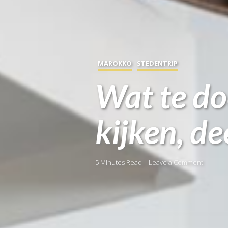
MAROKKO
STEDENTRIP
Wat te do
kijken, de
5 Minutes Read
Leave a Comment