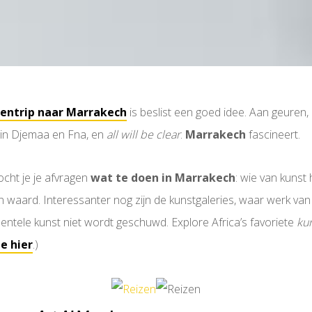
entrip naar Marrakech
is beslist een goed idee. Aan geuren,
ein Djemaa en Fna, en
all will be clear
.
Marrakech
fascineert.
ocht je je afvragen
wat te doen in Marrakech
: wie van kunst
n waard. Interessanter nog zijn de kunstgaleries, waar werk va
ntele kunst niet wordt geschuwd. Explore Africa’s favoriete
ku
je hier
.)