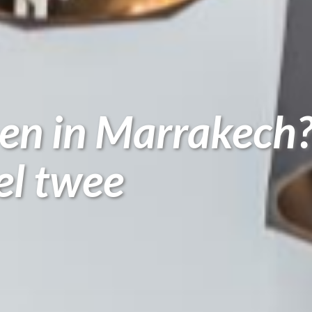
en in Marrakech
el twee