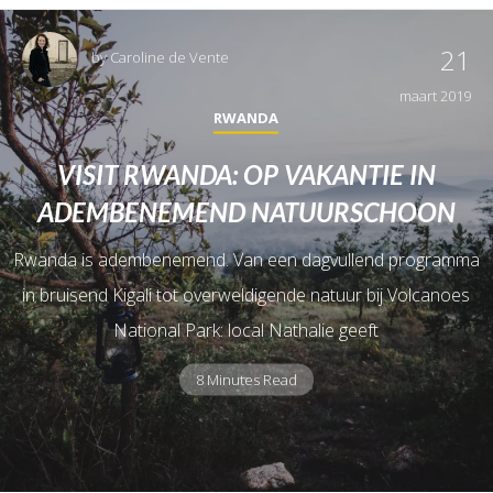
21
by
Caroline de Vente
maart 2019
RWANDA
VISIT RWANDA: OP VAKANTIE IN
ADEMBENEMEND NATUURSCHOON
Rwanda is adembenemend. Van een dagvullend programma
in bruisend Kigali tot overweldigende natuur bij Volcanoes
National Park: local Nathalie geeft
8 Minutes Read