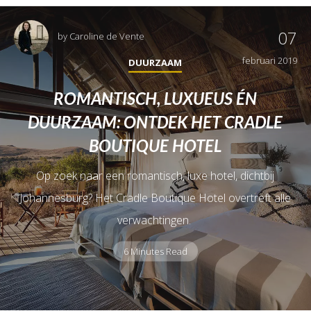
07
by
Caroline de Vente
februari 2019
DUURZAAM
ROMANTISCH, LUXUEUS ÉN
DUURZAAM: ONTDEK HET CRADLE
BOUTIQUE HOTEL
Op zoek naar een romantisch, luxe hotel, dichtbij
Johannesburg? Het Cradle Boutique Hotel overtreft alle
verwachtingen.
6 Minutes Read