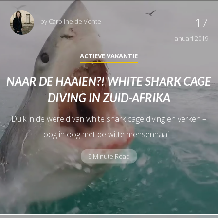
17
by
Caroline de Vente
januari 2019
ACTIEVE VAKANTIE
NAAR DE HAAIEN?! WHITE SHARK CAGE
DIVING IN ZUID-AFRIKA
Duik in de wereld van white shark cage diving en verken –
oog in oog met de witte mensenhaai –
9 Minute Read