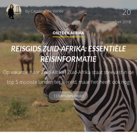
20
by
Caroline de Vente
november 2018
ONTDEK AFRIKA
REISGIDS ZUID-AFRIKA: ESSENTIËLE
REISINFORMATIE
Op vakantie naar Zuid-Afrika? Zuid-Afrika staat steevast in de
top 5 mooiste landen ter wereld, maar het heeft ook nog
13 Minutes Read