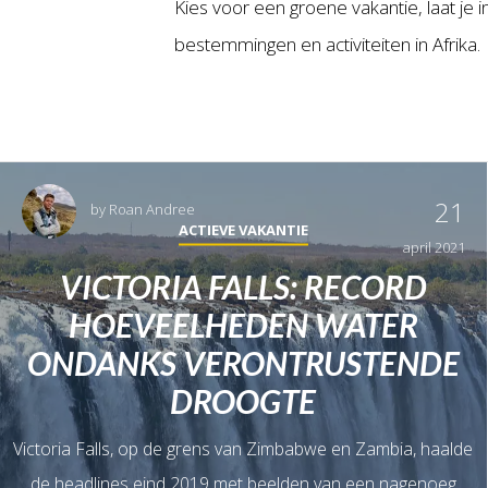
Kies voor een groene vakantie, laat je 
bestemmingen en activiteiten in Afrika.
21
by
Roan Andree
ACTIEVE VAKANTIE
april 2021
VICTORIA FALLS: RECORD
HOEVEELHEDEN WATER
ONDANKS VERONTRUSTENDE
DROOGTE
Victoria Falls, op de grens van Zimbabwe en Zambia, haalde
de headlines eind 2019 met beelden van een nagenoeg