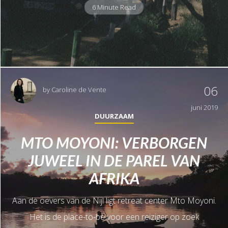
6 Minute Read
06
by
Caroline de Vente
juni 2019
DUURZAAM
MTO MOYONI: VERBORGEN
JUWEEL IN DE PAREL VAN
AFRIKA
Aan de oevers van de Nijl ligt retreat center Mto Moyoni.
Het is de place-to-be voor een reiziger op zoek