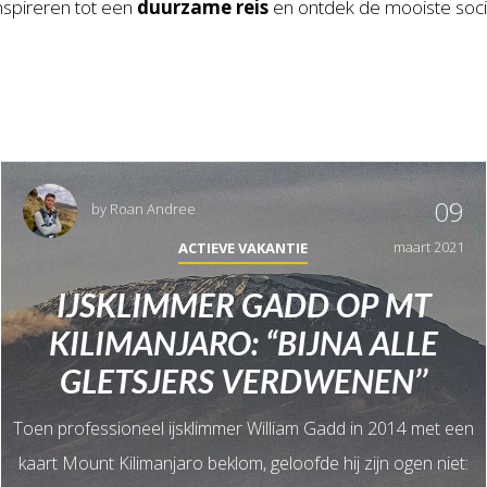
inspireren tot een
duurzame reis
en ontdek de mooiste soci
09
by
Roan Andree
maart 2021
ACTIEVE VAKANTIE
IJSKLIMMER GADD OP MT
KILIMANJARO: “BIJNA ALLE
GLETSJERS VERDWENEN’’
Toen professioneel ijsklimmer William Gadd in 2014 met een
kaart Mount Kilimanjaro beklom, geloofde hij zijn ogen niet: