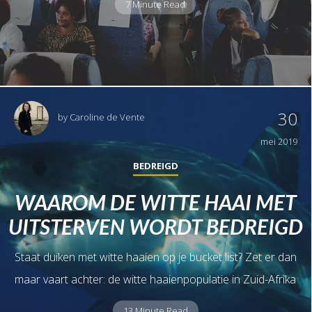
7 Minute Read
30
by
Caroline de Vente
mei 2019
BEDREIGD
WAAROM DE WITTE HAAI MET
UITSTERVEN WORDT BEDREIGD
Staat duiken met witte haaien op je bucket list? Zet er dan
maar vaart achter: de witte haaienpopulatie in Zuid-Afrika
13 Minute Read