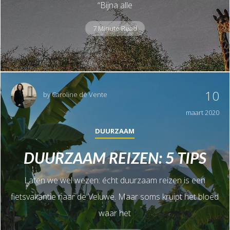
“Bijna alle
7 Minute Read
10
by
Caroline de Vente
maart 2020
DUURZAAM
DUURZAAM REIZEN: 5 TIPS
Laten we wel wezen: écht duurzaam reizen is een
fietsvakantie naar de Veluwe. Maar soms kruipt het bloed
waar het