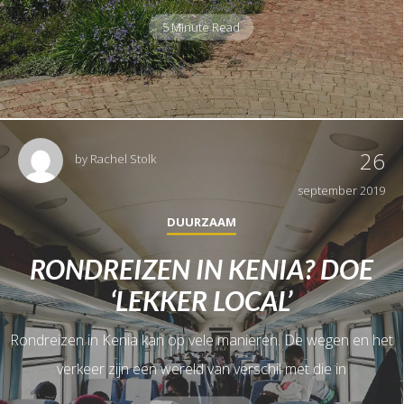
5 Minute Read
26
by
Rachel Stolk
september 2019
DUURZAAM
RONDREIZEN IN KENIA? DOE
‘LEKKER LOCAL’
Rondreizen in Kenia kan op vele manieren. De wegen en het
verkeer zijn een wereld van verschil met die in