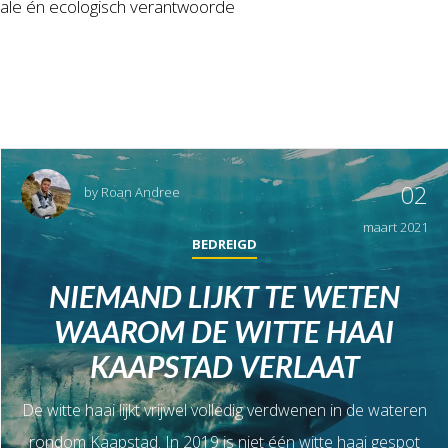
ale én ecologisch verantwoorde
02
by
Roan Andree
maart 2021
BEDREIGD
NIEMAND LIJKT TE WETEN
WAAROM DE WITTE HAAI
KAAPSTAD VERLAAT
De witte haai lijkt vrijwel volledig verdwenen in de wateren
rondom Kaapstad. In 2019 is niet één witte haai gespot