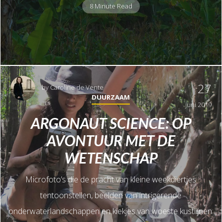
8 Minute Read
27
by
Caroline de Vente
DUURZAAM
juni 2019
ARGONAUT SCIENCE: OP
AVONTUUR MET DE
WETENSCHAP
Microfoto’s die de pracht van kleine weekdiertjes
tentoonstellen, beelden van intrigerende
onderwaterlandschappen en kiekjes van woeste kustlijnen: