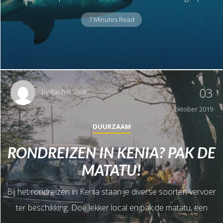
7 Minutes Read
03
by
Rachel Stolk
oktober 2019
DUURZAAM
RONDREIZEN IN KENIA? PAK DE
MATATU!
Bij het rondreizen in Kenia staan je diverse soorten vervoer
ter beschikking. Doe lekker local en pak de matatu, een