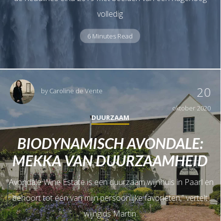
volledig
6 Minutes Read
20
by
Caroline de Vente
oktober 2020
DUURZAAM
BIODYNAMISCH AVONDALE:
MEKKA VAN DUURZAAMHEID
“Avondale Wine Estate is een duurzaam wijnhuis in Paarl en
behoort tot één van mijn persoonlijke favorieten,” vertelt
wijngids Martin