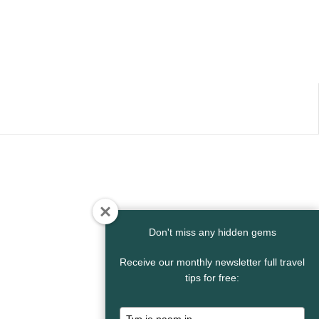
Don't miss any hidden gems
Receive our monthly newsletter full travel
tips for free:
Typ