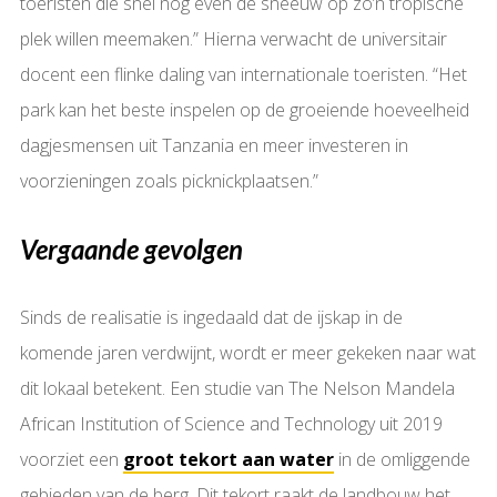
toeristen die snel nog even de sneeuw op zo’n tropische
plek willen meemaken.” Hierna verwacht de universitair
docent een flinke daling van internationale toeristen. “Het
park kan het beste inspelen op de groeiende hoeveelheid
dagjesmensen uit Tanzania en meer investeren in
voorzieningen zoals picknickplaatsen.”
Vergaande gevolgen
Sinds de realisatie is ingedaald dat de ijskap in de
komende jaren verdwijnt, wordt er meer gekeken naar wat
dit lokaal betekent. Een studie van The Nelson Mandela
African Institution of Science and Technology uit 2019
voorziet een
groot tekort aan water
in de omliggende
gebieden van de berg. Dit tekort raakt de landbouw het