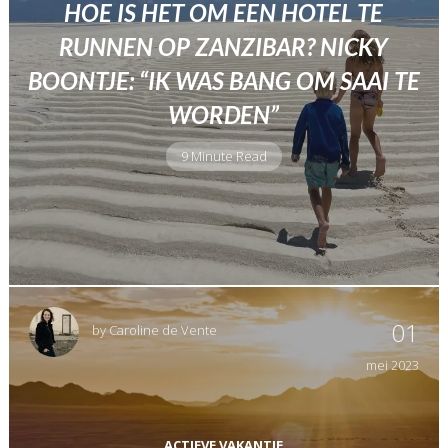
HOE IS HET OM EEN HOTEL TE
RUNNEN OP ZANZIBAR? NICKY
BOONTJE: “IK WAS BANG OM SAAI TE
WORDEN”
9 Minute Read
01
by
Caroline de Vente
mei
2023
ACTIEVE VAKANTIE