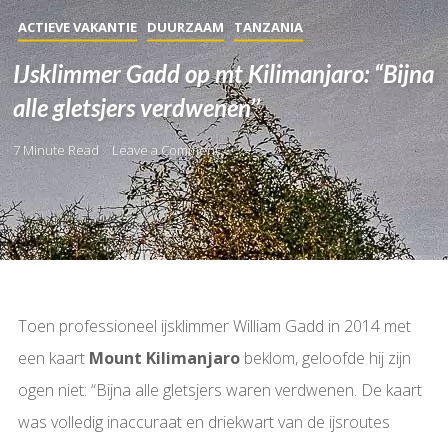
ACTIEVE VAKANTIE
DUURZAAM
TANZANIA
IJsklimmer Gadd op mt Kilimanjaro: “Bijna
alle gletsjers verdwenen’’
7 Minute Read
Leave a Comment
Toen professioneel ijsklimmer William Gadd in 2014 met
een kaart
Mount Kilimanjaro
beklom, geloofde hij zijn
ogen niet: “Bijna alle gletsjers waren verdwenen. De kaart
was volledig inaccuraat en driekwart van de ijsroutes