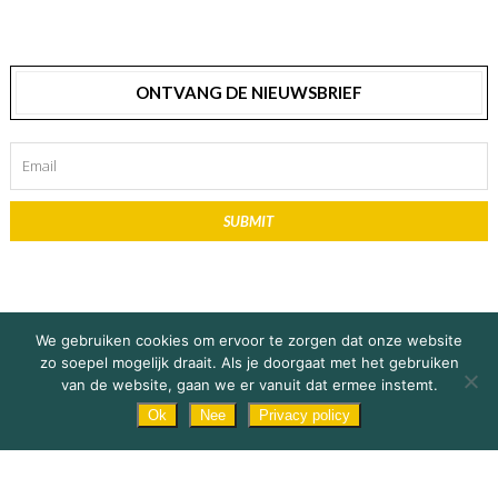
ONTVANG DE NIEUWSBRIEF
SUBMIT
We gebruiken cookies om ervoor te zorgen dat onze website
zo soepel mogelijk draait. Als je doorgaat met het gebruiken
© Copyright 2019 Explore Africa / De Vente Media |
Privacy Statement
&
on 9 maart 2021
Roan Andree
Share Story
van de website, gaan we er vanuit dat ermee instemt.
Disclaimer
Subscribe
Ok
Nee
Privacy policy