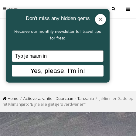
MENU
Don't miss any hidden gems
Receive our monthly newsletter full travel tips
for free:
Typ
je
naam
Yes, please. I'm in!
in
Home
/
Actieve vakantie
•
Duurzaam
•
Tanzania
/ IJsklimmer Gadd op
mt Kilimanjaro: “Bijna alle gletsjers verdwenen’’