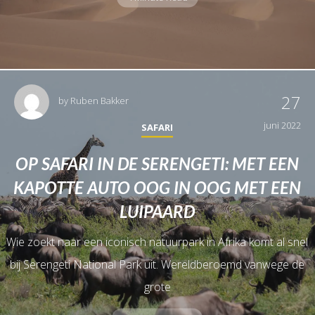
27
by
Ruben Bakker
juni 2022
SAFARI
OP SAFARI IN DE SERENGETI: MET EEN
KAPOTTE AUTO OOG IN OOG MET EEN
LUIPAARD
Wie zoekt naar een iconisch natuurpark in Afrika komt al snel
bij Serengeti National Park uit. Wereldberoemd vanwege de
grote