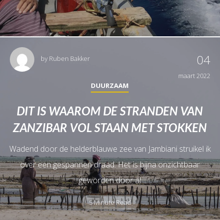
04
by
Ruben Bakker
maart 2022
DUURZAAM
DIT IS WAAROM DE STRANDEN VAN
ZANZIBAR VOL STAAN MET STOKKEN
Wadend door de helderblauwe zee van Jambiani struikel ik
over een gespannen draad. Het is bijna onzichtbaar
geworden door al
5 Minute Read