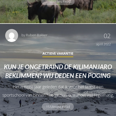
11 Minutes Read
02
by
Ruben Bakker
april 2022
ACTIEVE VAKANTIE
KUN JE ONGETRAIND DE KILIMANJARO
BEKLIMMEN? WIJ DEDEN EEN POGING
Het is twee jaar geleden dat ik voor het laatst een
sportschool van binnen heb gezien. Ik wandel wel regelmatig,
15 Minute Read