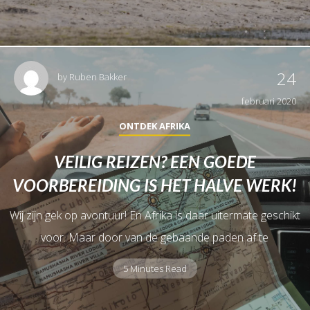
24
by
Ruben Bakker
februari 2020
ONTDEK AFRIKA
VEILIG REIZEN? EEN GOEDE
VOORBEREIDING IS HET HALVE WERK!
Wij zijn gek op avontuur! En Afrika is daar uitermate geschikt
voor. Maar door van de gebaande paden af te
5 Minutes Read