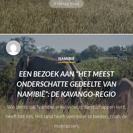
8 Minute Read
15
by
Ruben Bakker
november 2022
NAMIBIË
EEN BEZOEK AAN “HET MEEST
ONDERSCHATTE GEDEELTE VAN
NAMIBIË”: DE KAVANGO-REGIO
Wie denkt dat Namibië enkel woestijnlandschappen kent,
heeft het mis. Het land heeft veel meer te bieden, zoals de
moerassen,