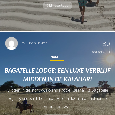
9 Minute Read
30
by
Ruben Bakker
januari 2023
NAMIBIË
BAGATELLE LODGE: EEN LUXE VERBLIJF
MIDDEN IN DE KALAHARI
Midden in de indrukwekkende rode Kalahari is Bagatelle
Lodge gesitueerd. Een luxe-oord midden in de natuur met
voor ieder wat