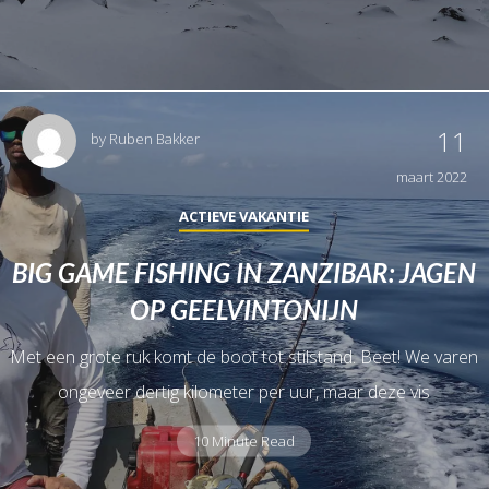
11
by
Ruben Bakker
maart 2022
ACTIEVE VAKANTIE
BIG GAME FISHING IN ZANZIBAR: JAGEN
OP GEELVINTONIJN
Met een grote ruk komt de boot tot stilstand. Beet! We varen
ongeveer dertig kilometer per uur, maar deze vis
10 Minute Read