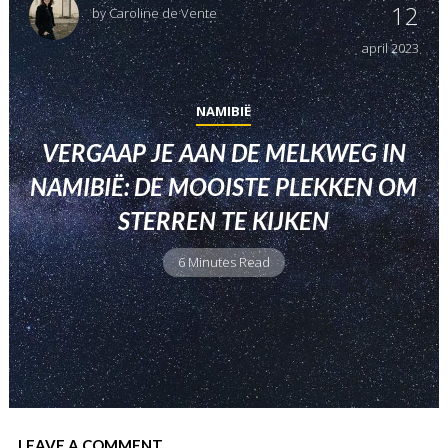
12
by
Caroline de Vente
april
2023
NAMIBIË
VERGAAP JE AAN DE MELKWEG IN
NAMIBIË: DE MOOISTE PLEKKEN OM
STERREN TE KIJKEN
6 Minutes Read
LEAVE A COMMENT