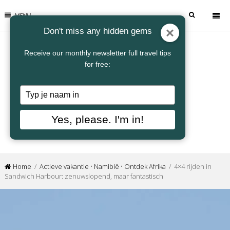
MENU
Don't miss any hidden gems
Receive our monthly newsletter full travel tips
for free:
Typ
je
naam
Yes, please. I'm in!
in
Home
/
Actieve vakantie
•
Namibië
•
Ontdek Afrika
/ 4×4 rijden in
Sandwich Harbour: zenuwslopend, maar fantastisch