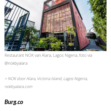
Restaurant NOK van Alara, Lagos Nigeria, foto via
@nokbyalara
> NOK door Alara, Victoria Island, Lagos Nigeria,
nokbyalara.com
Burg.co