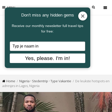
MENU
Don't miss any hidden gems
Receive our monthly newsletter full travel tips
for free:
Typ
je
naam
Yes, please. I'm in!
in
Home
/
Nigeria
•
Stedentrip
•
Type Vakantie
/ De leukste hotspots en
adresjes in Lagos, Nigeria