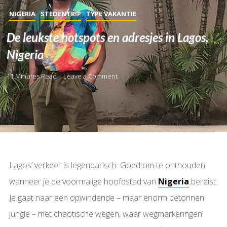
NIGERIA
STEDENTRIP
TYPE VAKANTIE
De leukste hotspots en adresjes in Lagos,
Nigeria
11 Minutes Read
Leave a Comment
Lagos’ verkeer is legendarisch. Goed om te onthouden
wanneer je de voormalige hoofdstad van
Nigeria
bereist.
Je gaat naar een opwindende – maar enorm betonnen
jungle – met chaotische wegen, waar wegmarkeringen