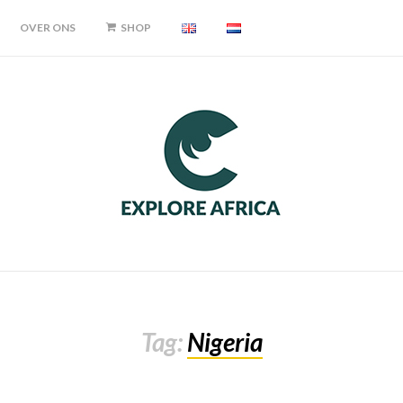
OVER ONS
SHOP
Tag:
Nigeria