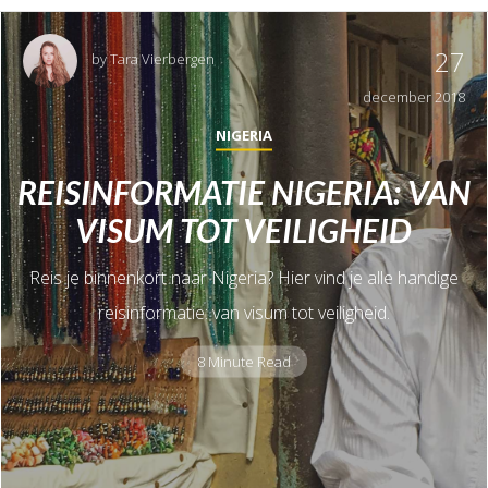
27
by
Tara Vierbergen
december 2018
NIGERIA
REISINFORMATIE NIGERIA: VAN
VISUM TOT VEILIGHEID
Reis je binnenkort naar Nigeria? Hier vind je alle handige
reisinformatie: van visum tot veiligheid.
8 Minute Read