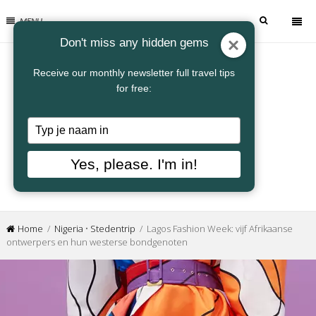
MENU
Don't miss any hidden gems
Receive our monthly newsletter full travel tips
for free:
Typ
je
naam
Yes, please. I'm in!
in
Home
/
Nigeria
•
Stedentrip
/ Lagos Fashion Week: vijf Afrikaanse
ontwerpers en hun westerse bondgenoten