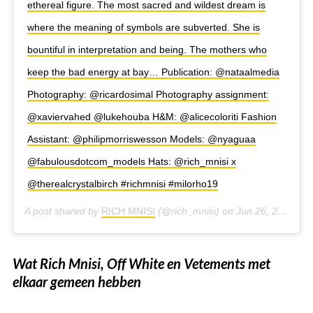
ethereal figure. The most sacred and wildest dream is
where the meaning of symbols are subverted. She is
bountiful in interpretation and being. The mothers who
keep the bad energy at bay… Publication: @nataalmedia
Photography: @ricardosimal Photography assignment:
@xaviervahed @lukehouba H&M: @alicecoloriti Fashion
Assistant: @philipmorriswesson Models: @nyaguaa
@fabulousdotcom_models Hats: @rich_mnisi x
@therealcrystalbirch #richmnisi #milorho19
A post shared by
RICH MNISI
(@rich_mnisi) on
Jun 26, 2019 at 12:48am PDT
Wat Rich Mnisi, Off White en Vetements met
elkaar gemeen hebben