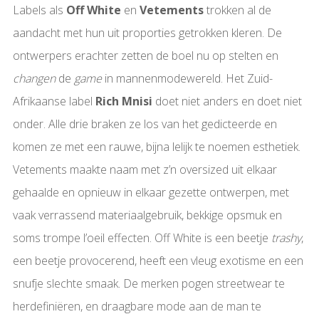
Labels als
Off White
en
Vetements
trokken al de
aandacht met hun uit proporties getrokken kleren. De
ontwerpers erachter zetten de boel nu op stelten en
changen
de
game
in mannenmodewereld. Het Zuid-
Afrikaanse label
Rich Mnisi
doet niet anders en doet niet
onder. Alle drie braken ze los van het gedicteerde en
komen ze met een rauwe, bijna lelijk te noemen esthetiek.
Vetements maakte naam met z’n oversized uit elkaar
gehaalde en opnieuw in elkaar gezette ontwerpen, met
vaak verrassend materiaalgebruik, bekkige opsmuk en
soms trompe l’oeil effecten. Off White is een beetje
trashy
,
een beetje provocerend, heeft een vleug exotisme en een
snufje slechte smaak. De merken pogen streetwear te
herdefiniëren, en draagbare mode aan de man te