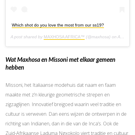
Which shot do you love the most from our ss19?
A post shared by
MAXHOSA AFRICA™
(@maxhosa) on
Aug 12, 2019 at 7:11am PDT
Wat Maxhosa en Missoni met elkaar gemeen
hebben
Missoni, het Italiaanse modehuis dat naam en faam
maakte met z’n kleurige geometrische strepen en
zigzaglijnen. Innovatief breigoed waarin veel traditie en
cultuur is verweven. Dan eens wijzen de ontwerpen in de
richting van Indianen, dan in die van de Inca’s. Ook de
Zuid-Afrikaanse Laduma Ngxokolo viert traditie en cultuur.