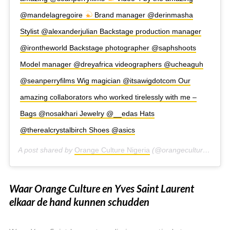
@mandelagregoire
Brand manager @derinmasha
Stylist @alexanderjulian Backstage production manager
@irontheworld Backstage photographer @saphshoots
Model manager @dreyafrica videographers @ucheaguh
@seanperryfilms Wig magician @itsawigdotcom Our
amazing collaborators who worked tirelessly with me –
Bags @nosakhari Jewelry @__edas Hats
@therealcrystalbirch Shoes @asics
A post shared by
Orange Culture Nigeria
(@orangecultureng) on
Waar Orange Culture en Yves Saint Laurent
elkaar de hand kunnen schudden