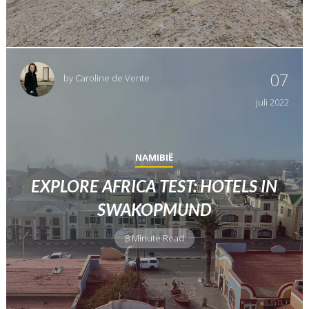
07
by
Caroline de Vente
juli
2022
NAMIBIË
EXPLORE AFRICA TEST: HOTELS IN
SWAKOPMUND
8 Minute Read