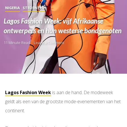
NIGERIA
STEDENTRIP
Lagos Fashion Week: vijf Afrikaanse
ontwerpers en hun westerse bondgenoten
11 Minute Read
Leave a Comment
Lagos Fashion Week
is aan de hand. De modeweek
geldt als een van de grootste mode-evenementen van het
continent.