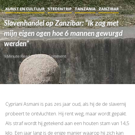
KUNST EN CULTUUR
STEDENTRIP
TANZANIA
ZANZIBAR
Slavenhandel op Zanzibar: “Ik zag met
mijn eigen ogen hoe 6 mannen gewurgd
werden”
9 Minute Read
Leave a Comment
Cypriani Asmani is pas zes jaar oud, als hij de de slavernij
probeert te ontvluchten. Hij rent weg, maar wordt gepakt.
Als straf wordt hij getekend aan een houten stam van 14,5
kilo. Een jaar lang is de enige manier waarop hij zich kan