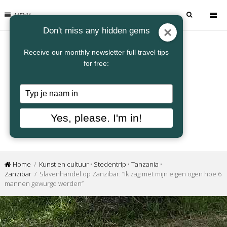
MENU
Don't miss any hidden gems
Receive our monthly newsletter full travel tips
for free:
Typ
je
naam
Yes, please. I'm in!
in
Home
/
Kunst en cultuur
•
Stedentrip
•
Tanzania
•
Zanzibar
/ Slavenhandel op Zanzibar: “Ik zag met mijn eigen ogen hoe 6
mannen gewurgd werden”