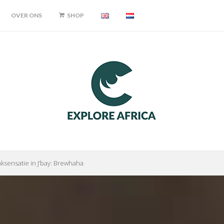
OVER ONS
SHOP
ksensatie in J’bay: Brewhaha