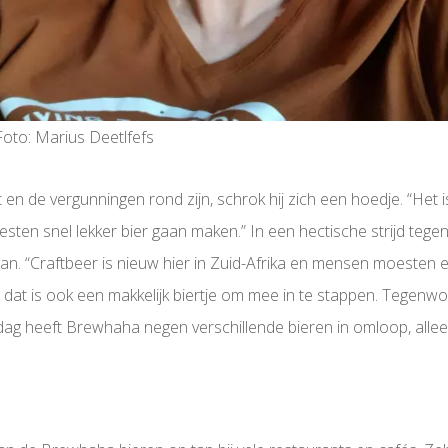
Foto: Marius Deetlfefs
t en de vergunningen rond zijn, schrok hij zich een hoedje. “H
en snel lekker bier gaan maken.” In een hectische strijd tegen 
laan. “Craftbeer is nieuw hier in Zuid-Afrika en mensen moeste
dat is ook een makkelijk biertje om mee in te stappen. Tegenwo
ag heeft Brewhaha negen verschillende bieren in omloop, alleen