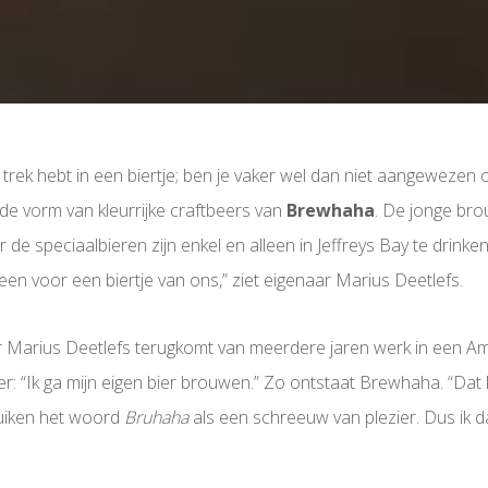
 trek hebt in een biertje; ben je vaker wel dan niet aangewezen
n de vorm van kleurrijke craftbeers van
Brewhaha
. De jonge brou
e speciaalbieren zijn enkel en alleen in Jeffreys Bay te drinke
n voor een biertje van ons,” ziet eigenaar Marius Deetlefs.
r Marius Deetlefs terugkomt van meerdere jaren werk in een Am
ker: “Ik ga mijn eigen bier brouwen.” Zo ontstaat Brewhaha. “Dat
uiken het woord
Bruhaha
als een schreeuw van plezier. Dus ik da