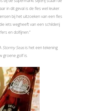
bij de supermarkt slijterij staan de
r in dit geval is de fles wel leuker.
ensen bij het uitzoeken van een fles
ie iets wegheeft van een schilderij
ers en dolfijnen.”
PA
Stormy Seas
is het een tekening
 groene golf is.