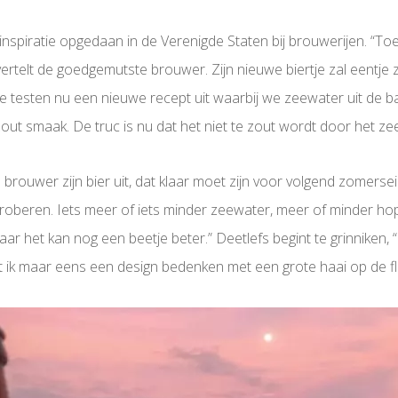
nspiratie opgedaan in de Verenigde Staten bij brouwerijen. “Toe
vertelt de goedgemutste brouwer. Zijn nieuwe biertje zal eentje zi
e testen nu een nieuwe recept uit waarbij we zeewater uit de ba
ut smaak. De truc is nu dat het niet te zout wordt door het ze
 de brouwer zijn bier uit, dat klaar moet zijn voor volgend zomers
itproberen. Iets meer of iets minder zeewater, meer of minder ho
maar het kan nog een beetje beter.” Deetlefs begint te grinniken, “
ik maar eens een design bedenken met een grote haai op de fl