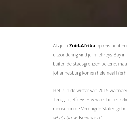
Als je in
Zuid-Afrika
op reis bent en
uitzondering vind je in Jeffreys Bay i
buiten de stadsgrenzen bekend, maar d
Johannesburg komen helemaal hierhee
Het is in de winter van 2015 wannee
Terug in Jeffreys Bay weet hij het ze
mensen in de Verenigde Staten gebr
what I brew:
Brewhaha.”