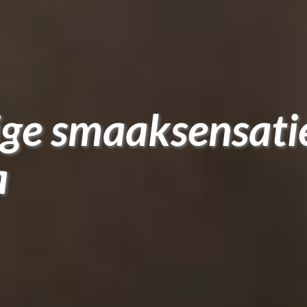
ige smaaksensatie
a