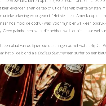
n de Brewhaha bieren op tap bij vele restaurants en cafés. Zelfs 
ier lekkerder is van de tap of uit de fles valt over te twisten, maa
unieke tekening erop geprint. “Het viel me in Amerika op dat m
naar hoe mooi de opdruk was. Voor mijn bier wil ik een opdruk d
ay. Geen palmbomen, want die hebben we hier niet, maar wel surf
dit een plaat van dolfijnen die opspringen uit het water. Bij De I
r het bij de blond ale
Endless Summer
een surfer op een blauw