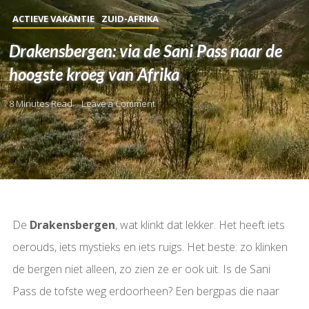
ACTIEVE VAKANTIE
ZUID-AFRIKA
Drakensbergen: via de Sani Pass naar de
hoogste kroeg van Afrika
8 Minutes Read
Leave a Comment
De
Drakensbergen
, wat klinkt dat lekker. Het heeft iets
oerouds, iets mystieks en iets ruigs. Het beste: zo klinken
de bergen niet alleen, zo zien ze er ook uit. Is de Sani
Pass de tofste weg erdoorheen? Een bergpas die naar