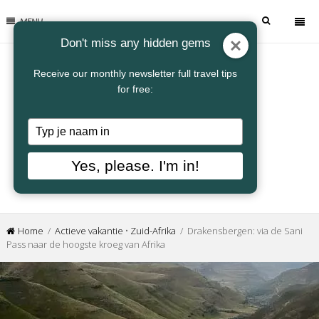
MENU
Don't miss any hidden gems
Receive our monthly newsletter full travel tips
for free:
Typ
je
naam
Yes, please. I'm in!
in
Home
/
Actieve vakantie
•
Zuid-Afrika
/ Drakensbergen: via de Sani
Pass naar de hoogste kroeg van Afrika