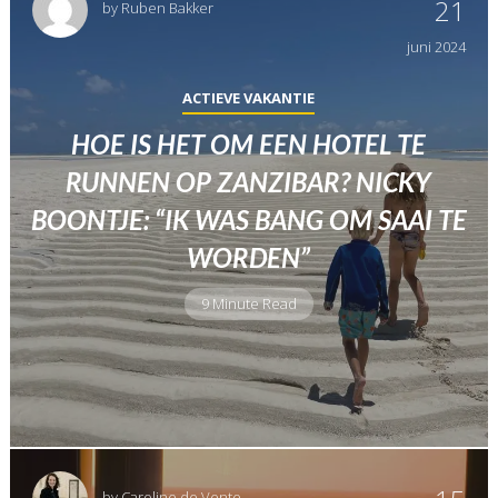
21
by
Ruben Bakker
juni
2024
ACTIEVE VAKANTIE
HOE IS HET OM EEN HOTEL TE
RUNNEN OP ZANZIBAR? NICKY
BOONTJE: “IK WAS BANG OM SAAI TE
WORDEN”
9 Minute Read
by
Caroline de Vente