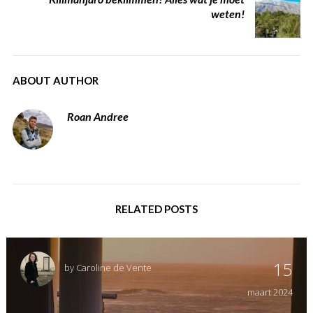
weten!
ABOUT AUTHOR
Roan Andree
RELATED POSTS
15
by
Caroline de Vente
maart
2024