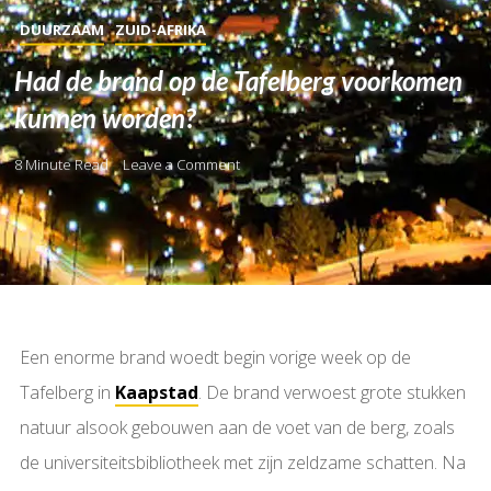
DUURZAAM
ZUID-AFRIKA
Had de brand op de Tafelberg voorkomen
kunnen worden?
8 Minute Read
Leave a Comment
Een enorme brand woedt begin vorige week op de
Tafelberg in
Kaapstad
. De brand verwoest grote stukken
natuur alsook gebouwen aan de voet van de berg, zoals
de universiteitsbibliotheek met zijn zeldzame schatten. Na