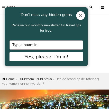
MENU
Don't miss any hidden gems
Receive our monthly newsletter full travel tips
for free:
Typ
je
naam
Yes, please. I'm in!
in
Home
/
Duurzaam
•
Zuid-Afrika
/ Had de brand op de Tafelberg
voorkomen kunnen worden?