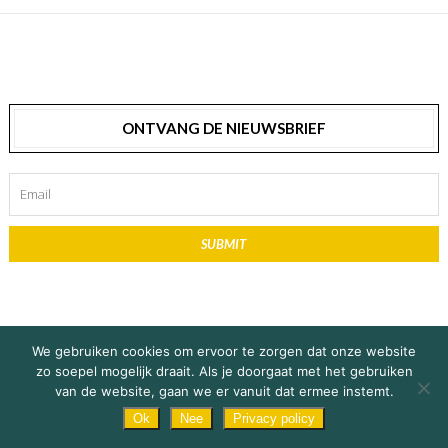
ONTVANG DE NIEUWSBRIEF
SUBMIT
We gebruiken cookies om ervoor te zorgen dat onze website
zo soepel mogelijk draait. Als je doorgaat met het gebruiken
© Copyright 2019 Explore Africa / De Vente Media |
Privacy Statement
&
on 30 april 2021
Roan Andree
Share Story
van de website, gaan we er vanuit dat ermee instemt.
Disclaimer
Subscribe
Ok
Nee
Privacy policy