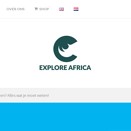
OVER ONS
SHOP
en? Alles wat je moet weten!