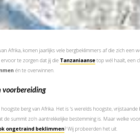
van Afrika, komen jaarlijks vele bergbeklimmers af die zich een
 ervoor te zorgen dat jij die
Tanzaniaanse
top wél haalt, een ch
immen
én te overwinnen.
n voorbereiding
hoogste berg van Afrika. Het is ‘s werelds hoogste, vrijstaande
t de summit zo’n aantrekkelijke bestemming is. Maar welke voor
ook ongetraind beklimmen
? Wij probeerden het uit.