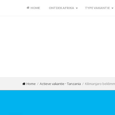
HOME
ONTDEK AFRIKA
TYPE VAKANTIE
Home
/
Actieve vakantie
•
Tanzania
/ Kilimanjaro beklimm