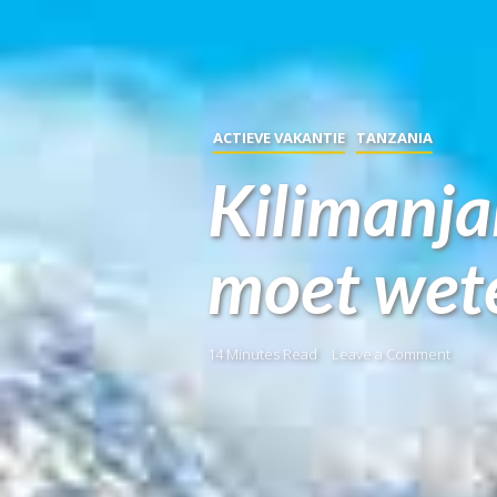
ACTIEVE VAKANTIE
TANZANIA
Kilimanja
moet wet
14 Minutes Read
Leave a Comment