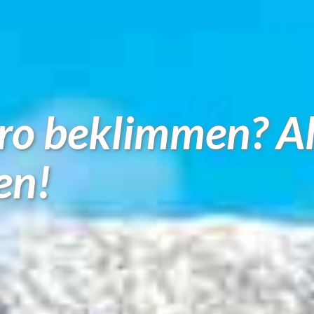
ro beklimmen? Al
en!