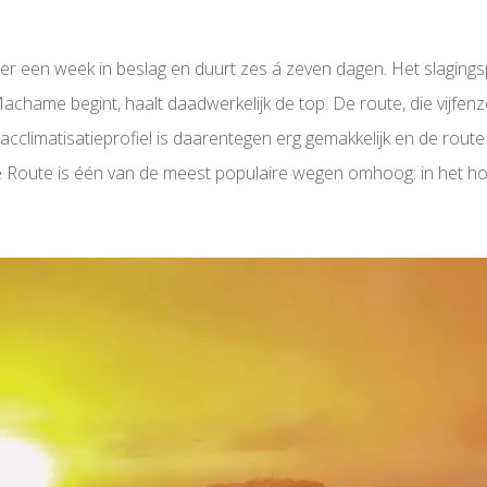
 een week in beslag en duurt zes á zeven dagen. Het slagingsper
ame begint, haalt daadwerkelijk de top. De route, die vijfenzesti
cclimatisatieprofiel is daarentegen erg gemakkelijk en de rout
e Route is één van de meest populaire wegen omhoog: in het h