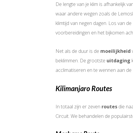
De lengte van je klim is afhankelijk
waar andere wegen zoals de Lemosho-
klimtijd van negen dagen. Los van de
voorbereidingen en het bijkomen achte
Net als de duur is de
moeilijkheid
v
beklimmen. De grootste
uitdaging
k
acclimatiseren en te wennen aan de 
Kilimanjaro Routes
In totaal zijn er zeven
routes
die naa
Circuit. We behandelen de populairste 