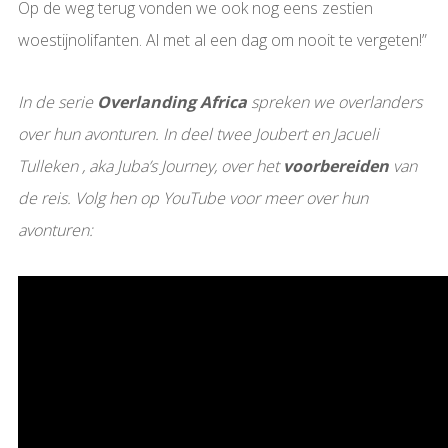
Op de weg terug vonden we ook nog eens zestien
woestijnolifanten. Al met al een dag om nooit te vergeten!”
In de serie
Overlanding Africa
spreken we overlanders
over hun avonturen. In deel twee Joubert en Jacueli
Tulleken , aka Juba’s Journey, over het
voorbereiden
van
de reis. Volg hen op YouTube voor meer over hun
avonturen: