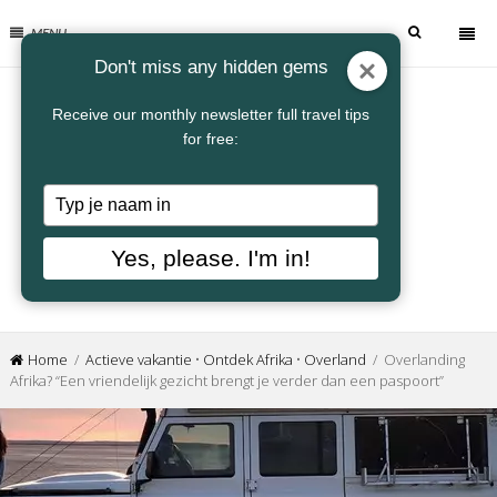
MENU
Don't miss any hidden gems
Receive our monthly newsletter full travel tips
for free:
Typ
je
naam
Yes, please. I'm in!
in
Home
/
Actieve vakantie
•
Ontdek Afrika
•
Overland
/ Overlanding
Afrika? “Een vriendelijk gezicht brengt je verder dan een paspoort”