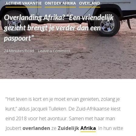
ACTIEVE VAKANTIE
ONTDEK AFRIKA
OVERLAND
Overlanding Afrika? “Een vriendelijk
gezicht brengt je verder dan een
paspoort”
24 Minutes Read
Leave a Comment
“Het leven is kort en je moet ervan genieten, zolang je
kunt,” aldus Jacqueli Tulleken. De Zuid-Afrikaanse kiest
eind 2018 voor het avontuur. Samen met haar man
Joubert
overlanden
ze
Zuidelijk
Afrika
. In hun witte