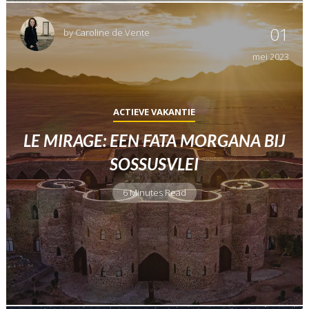
01
by
Caroline de Vente
mei
2023
ACTIEVE VAKANTIE
LE MIRAGE: EEN FATA MORGANA BIJ
SOSSUSVLEI
6 Minutes Read