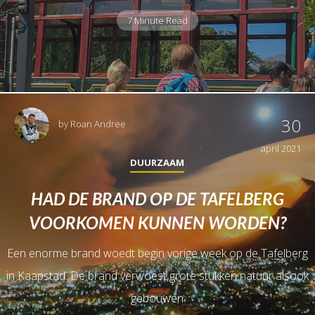
7 Minute Read
30
by
Roan Andree
april 2021
DUURZAAM
HAD DE BRAND OP DE TAFELBERG
VOORKOMEN KUNNEN WORDEN?
Een enorme brand woedt begin vorige week op de Tafelberg
in Kaapstad. De brand verwoest grote stukken natuur alsook
gebouwen