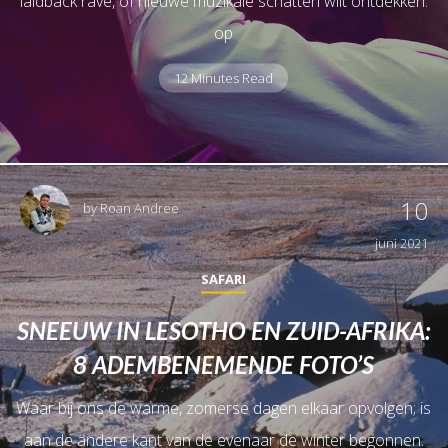
laidback rave, of nieuwe muzikale schatten wilt ontdekken:
op
12 Minutes Read
10
by
Roan Andree
juni 2021
SAFARI
SNEEUW IN LESOTHO EN ZUID-AFRIKA:
8 ADEMBENEMENDE FOTO’S
Waar bij ons de warme, zomerse dagen elkaar opvolgen; is
aan de andere kant van de evenaar de winter begonnen.