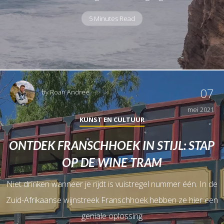
5 Minutes Read
07
by
Roan Andree
mei 2021
KUNST EN CULTUUR
ONTDEK FRANSCHHOEK IN STIJL: STAP
OP DE WINE TRAM
Niet drinken wanneer je rijdt is vuistregel nummer één. In de
Zuid-Afrikaanse wijnstreek Franschhoek hebben ze hier een
geniale oplossing