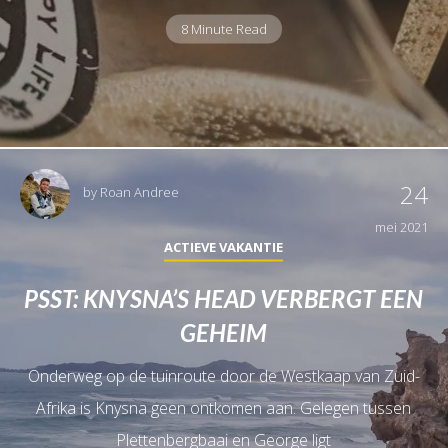
8 Minute Read
24
by
Roan Andree
mei 2021
ACTIEVE VAKANTIE
PSST: KNYSNA’S HEAD VERBERGT EEN
GEHEIM
Onderweg op de tuinroute door de Westkaap van Zuid-
Afrika is Knysna geen ontkomen aan. Gelegen tussen
Plettenbergbaai en George ligt