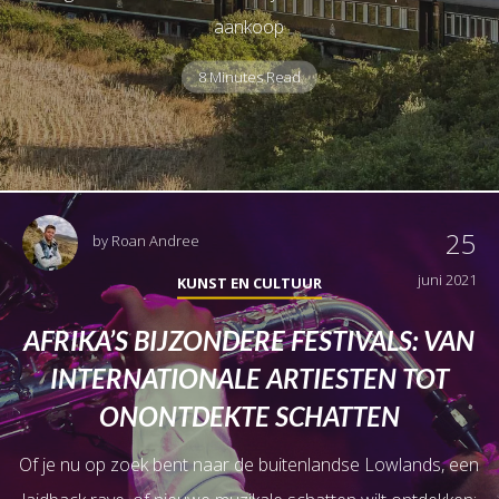
aankoop
8 Minutes Read
25
by
Roan Andree
juni 2021
KUNST EN CULTUUR
AFRIKA’S BIJZONDERE FESTIVALS: VAN
INTERNATIONALE ARTIESTEN TOT
ONONTDEKTE SCHATTEN
Of je nu op zoek bent naar de buitenlandse Lowlands, een