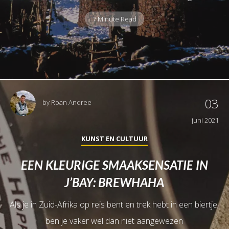
7 Minute Read
03
by
Roan Andree
juni 2021
KUNST EN CULTUUR
EEN KLEURIGE SMAAKSENSATIE IN
J’BAY: BREWHAHA
Als je in Zuid-Afrika op reis bent en trek hebt in een biertje;
ben je vaker wel dan niet aangewezen