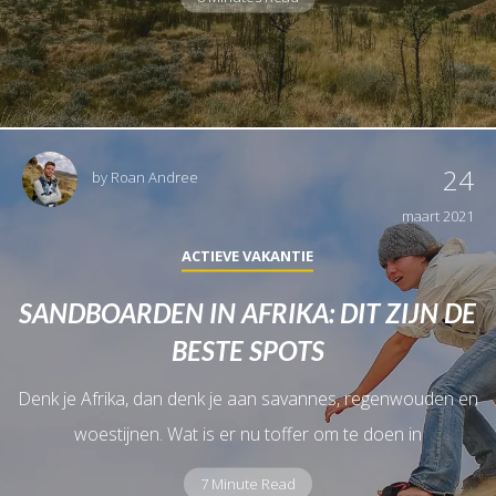
24
by
Roan Andree
maart 2021
ACTIEVE VAKANTIE
SANDBOARDEN IN AFRIKA: DIT ZIJN DE
BESTE SPOTS
Denk je Afrika, dan denk je aan savannes, regenwouden en
woestijnen. Wat is er nu toffer om te doen in
7 Minute Read