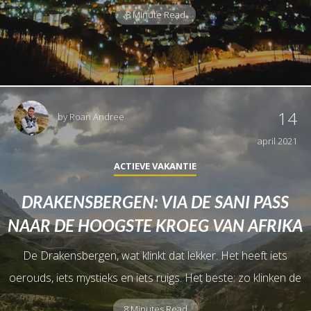
8 Minute Read
14
by
Roan Andree
april 2021
ACTIEVE VAKANTIE
DRAKENSBERGEN: VIA DE SANI PASS
NAAR DE HOOGSTE KROEG VAN AFRIKA
De Drakensbergen, wat klinkt dat lekker. Het heeft iets
oerouds, iets mystieks en iets ruigs. Het beste: zo klinken de
8 Minutes Read