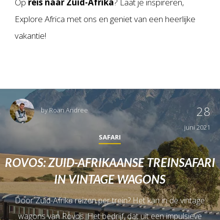
Op
reis naar Zuid-Afrika
? Laat je inspireren,
Explore Africa met ons en geniet van een heerlijke
vakantie!
28
by
Roan Andree
juni 2021
SAFARI
ROVOS: ZUID-AFRIKAANSE TREINSAFARI
IN VINTAGE WAGONS
Door Zuid-Afrika reizen per trein? Het kan in de vintage
wagons van Rovos. Het bedrijf, dat uit een impulsieve