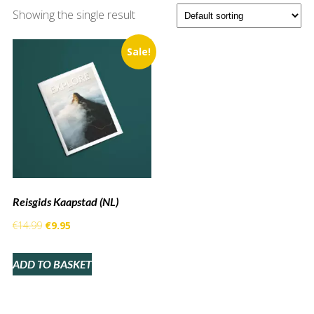
Showing the single result
Sale!
Reisgids Kaapstad (NL)
Original
Current
€
14.99
€
9.95
price
price
ADD TO BASKET
was:
is:
€14.99.
€9.95.