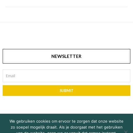
NEWSLETTER
SUBMIT
We gebruiken cookies om ervoor te zorgen dat onze website
zo soepel mogelijk draait. Als je doorgaat met het gebruiken
© Copyright 2019 Explore Africa / De Vente Media |
Privacy Statement
&