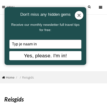
MENU
Don't miss any hidden gems
Receive our monthly newsletter full travel tips
for free:
Typ
je
naam
Yes, please. I'm in!
in
Home
/ / Reisgids
Reisgids